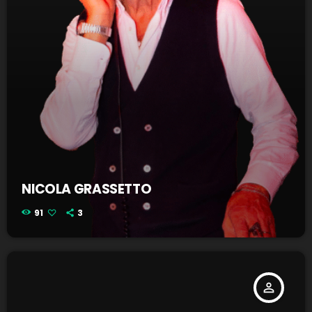
NICOLA GRASSETTO
91
3
person_outline