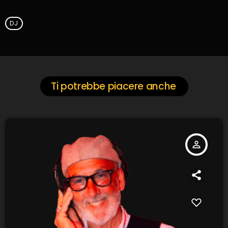
DJ
Ti potrebbe piacere anche
person_outline