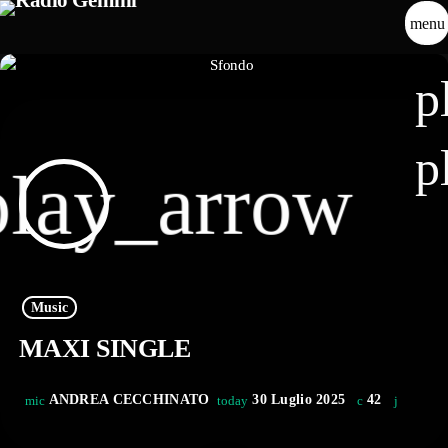
menu
p
p
play_arrow
Music
MAXI SINGLE
ANDREA CECCHINATO
30 Luglio 2025
42
mic
today