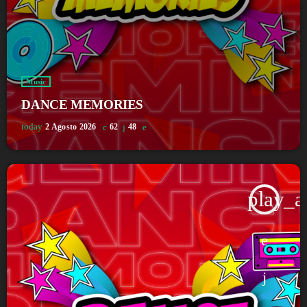
Music
DANCE MEMORIES
today
2 Agosto 2026
62
48
play_a