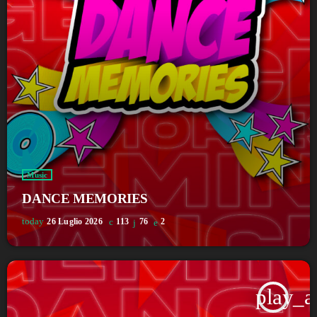
Music
DANCE MEMORIES
today
26 Luglio 2026
113
76
2
play_a