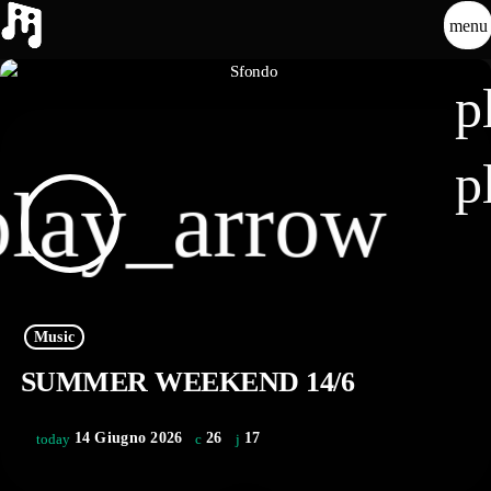
menu
p
p
play_arrow
Music
SUMMER WEEKEND 14/6
14 Giugno 2026
26
17
today