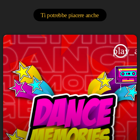
Ti potrebbe piacere anche
play_a