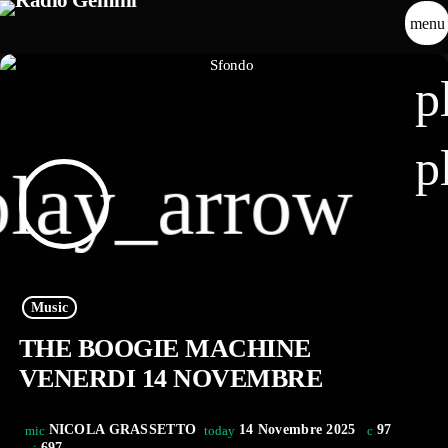
menu
p
p
play_arrow
Music
THE BOOGIE MACHINE
VENERDI 14 NOVEMBRE
NICOLA GRASSETTO
14 Novembre 2025
97
mic
today
697