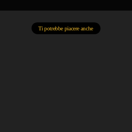
Ti potrebbe piacere anche
play_a