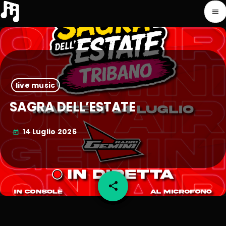
menu
live music
SAGRA DELL’ESTATE
14 Luglio 2026
today
share
email