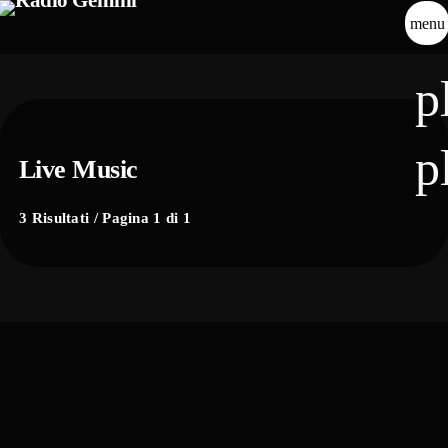
menu
p
p
Live Music
3 Risultati / Pagina 1 di 1
21
Nov 2025
GRAN TEATRO GEOX — PADOVA