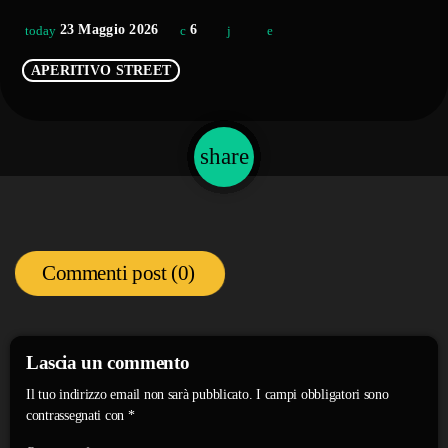
23 Maggio 2026
6
today
APERITIVO STREET
share
email
Commenti post (0)
Lascia un commento
Il tuo indirizzo email non sarà pubblicato. I campi obbligatori sono
contrassegnati con *