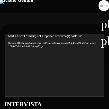
menu
p
p
V
Media error: Format(s) not supported or source(s) not found
i
Scarica il file: https://radiogemini.net/wp-content/uploads/2024/10/WhatsApp-Video-
2026-06-24-at-08.07.28.mp4?_=1
d
e
o
P
l
a
y
e
r
INTERVISTA